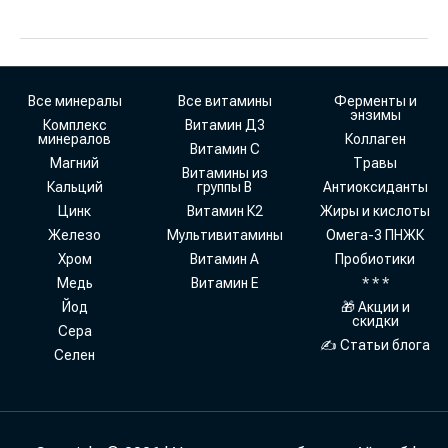
Все минералы
Все витамины
Ферменты и
энзимы
Комплекс
Витамин Д3
минералов
Коллаген
Витамин С
Магний
Травы
Витамины из
Кальций
группы В
Антиоксиданты
Цинк
Витамин К2
Жиры и кислоты
Железо
Мультивитамины
Омега-3 ПНЖК
Хром
Витамин А
Пробиотики
Медь
Витамин Е
* * *
Йод
🎁 Акции и
скидки
Сера
✍ Статьи блога
Селен