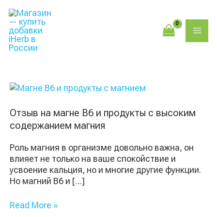
Перейти
Поиск
MAI
к
товаров
содержимому
ME
Отзыв
на
магне
Отзыв на магне В6 и продукты с высоким
В6
содержанием магния
и
продукты
Роль магния в организме довольно важна, он
с
влияет не только на ваше спокойствие и
высоким
усвоение кальция, но и многие другие функции.
содержанием
Но магний В6 и […]
магния
Read More »