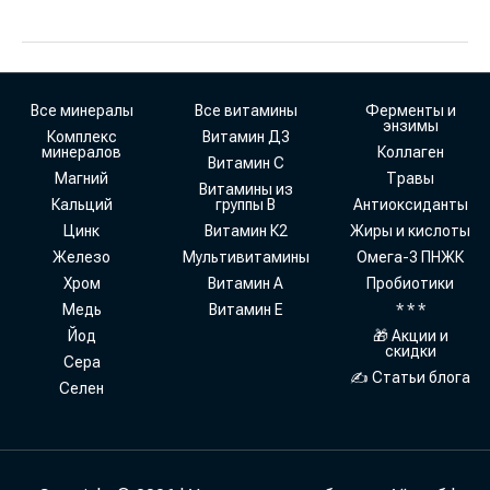
Все минералы
Все витамины
Ферменты и
энзимы
Комплекс
Витамин Д3
минералов
Коллаген
Витамин С
Магний
Травы
Витамины из
Кальций
группы В
Антиоксиданты
Цинк
Витамин К2
Жиры и кислоты
Железо
Мультивитамины
Омега-3 ПНЖК
Хром
Витамин А
Пробиотики
Медь
Витамин Е
* * *
Йод
🎁 Акции и
скидки
Сера
✍ Статьи блога
Селен