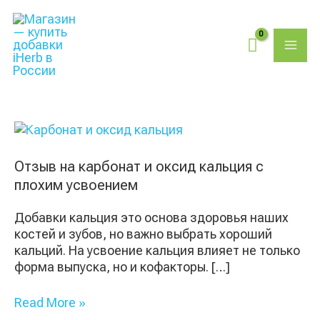
Перейти
Поиск
MAI
к
товаров
содержимому
ME
Отзыв
на
карбонат
Отзыв на карбонат и оксид кальция с
и
плохим усвоением
оксид
кальция
Добавки кальция это основа здоровья наших
с
костей и зубов, но важно выбрать хороший
плохим
кальций. На усвоение кальция влияет не только
усвоением
форма выпуска, но и кофакторы. […]
Read More »