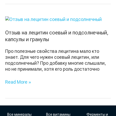
Отзыв
на
лецитин
Отзыв на лецитин соевый и подсолнечный,
соевый
капсулы и гранулы
и
подсолнечный,
Про полезные свойства лецитина мало кто
капсулы
знает. Для чего нужен соевый лецитин, или
и
подсолнечный? Про добавку многие слышали,
гранулы
но не принимали, хотя его роль достаточно
Read More »
Все минералы
Все витамины
Ферменты и