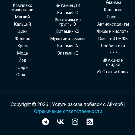
энзимы
Комплекс
Витамин Д3
минералов
Коллаген
Витамин С
Магний
Травы
Витамины из
Кальций
группы В
Антиоксиданты
Цинк
Витамин К2
Жиры и кислоты
Железо
Мультивитамины
Омега-3 ПНЖК
Хром
Витамин А
Пробиотики
Медь
Витамин Е
* * *
Йод
🎁 Акции и
скидки
Сера
✍ Статьи блога
Селен
Copyright © 2026 | Услуги заказа добавок с Айхерб |
Ограничение ответственности