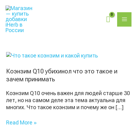
Перейти
Поиск
MAI
к
товаров
содержимому
ME
Коэнзим
Q10
убихинол
Коэнзим Q10 убихинол что это такое и
что
зачем принимать
это
такое
Коэнзим Q10 очень важен для людей старше 30
и
лет, но на самом деле эта тема актуальна для
зачем
многих. Что такое коэнзим и почему же он […]
принимать
Read More »