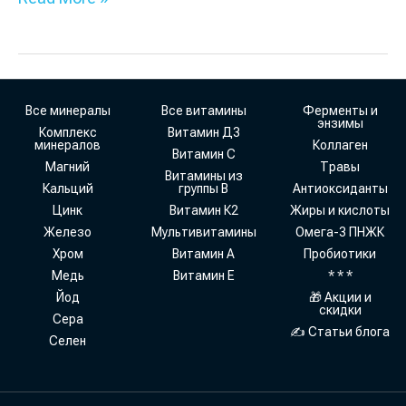
Все минералы
Все витамины
Ферменты и
энзимы
Комплекс
Витамин Д3
минералов
Коллаген
Витамин С
Магний
Травы
Витамины из
Кальций
группы В
Антиоксиданты
Цинк
Витамин К2
Жиры и кислоты
Железо
Мультивитамины
Омега-3 ПНЖК
Хром
Витамин А
Пробиотики
Медь
Витамин Е
* * *
Йод
🎁 Акции и
скидки
Сера
✍ Статьи блога
Селен