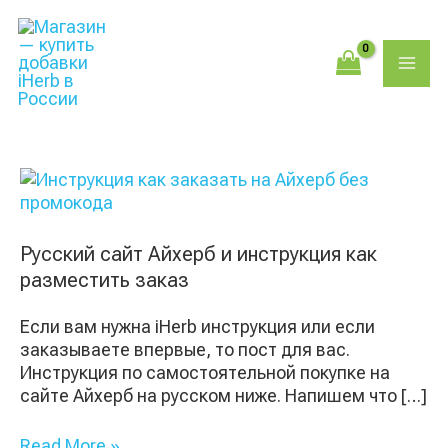
Перейти
Поиск
MAI
к
товаров
содержимому
ME
Русский
сайт
Айхерб
и
Русский сайт Айхерб и инструкция как
инструкция
разместить заказ
как
разместить
Если вам нужна iHerb инструкция или если
заказ
заказываете впервые, то пост для вас.
Инструкция по самостоятельной покупке на
сайте Айхерб на русском ниже. Напишем что […]
Read More »