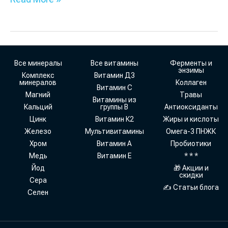
Все минералы
Все витамины
Ферменты и
энзимы
Комплекс
Витамин Д3
минералов
Коллаген
Витамин С
Магний
Травы
Витамины из
Кальций
группы В
Антиоксиданты
Цинк
Витамин К2
Жиры и кислоты
Железо
Мультивитамины
Омега-3 ПНЖК
Хром
Витамин А
Пробиотики
Медь
Витамин Е
* * *
Йод
🎁 Акции и
скидки
Сера
✍ Статьи блога
Селен