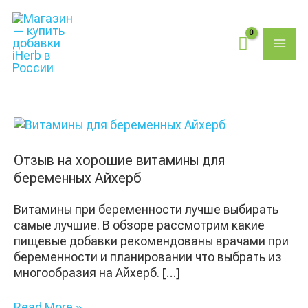
Перейти
Поиск
MAI
к
товаров
содержимому
ME
Отзыв
на
хорошие
Отзыв на хорошие витамины для
витамины
беременных Айхерб
для
беременных
Витамины при беременности лучше выбирать
Айхерб
самые лучшие. В обзоре рассмотрим какие
пищевые добавки рекомендованы врачами при
беременности и планировании что выбрать из
многообразия на Айхерб. […]
Read More »