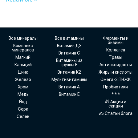
Все минералы
Все витамины
Ферменты и
энзимы
Комплекс
Витамин Д3
минералов
Коллаген
Витамин С
Магний
Травы
Витамины из
Кальций
группы В
Антиоксиданты
Цинк
Витамин К2
Жиры и кислоты
Железо
Мультивитамины
Омега-3 ПНЖК
Хром
Витамин А
Пробиотики
Медь
Витамин Е
* * *
Йод
🎁 Акции и
скидки
Сера
✍ Статьи блога
Селен