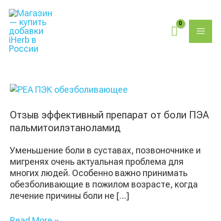
Перейти
Поиск
MAI
к
товаров
содержимому
ME
Отзыв
эффективный
препарат
Отзыв эффективный препарат от боли ПЭА
от
пальмитоилэтаноламид
боли
ПЭА
Уменьшение боли в суставах, позвоночнике и
пальмитоилэтаноламид
мигренях очень актуальная проблема для
многих людей. Особенно важно принимать
обезболивающие в пожилом возрасте, когда
лечение причины боли не […]
Read More »