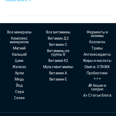
Все минералы
Все витамины
Ферменты и
энзимы
Комплекс
Витамин Д3
минералов
Коллаген
Витамин С
Магний
Травы
Витамины из
Кальций
группы В
Антиоксиданты
Цинк
Витамин К2
Жиры и кислоты
Железо
Мультивитамины
Омега-3 ПНЖК
Хром
Витамин А
Пробиотики
Медь
Витамин Е
* * *
Йод
🎁 Акции и
скидки
Сера
✍ Статьи блога
Селен