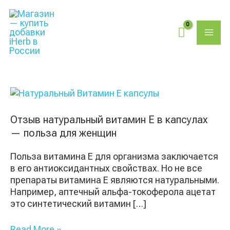
Перейти
Поиск
MAI
к
товаров
содержимому
ME
Отзыв
натуральный
витамин
Отзыв натуральный витамин Е в капсулах
Е
— польза для женщин
в
капсулах
Польза витамина Е для организма заключается
—
в его антиоксидантных свойствах. Но не все
польза
препараты витамина Е являются натуральными.
для
Например, аптечный альфа-токоферола ацетат
женщин
это синтетический витамин […]
Read More »