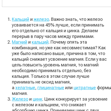
Кальций
и
железо
. Важно знать, что железо
усваивается на 45% лучше, если принимать
его отдельно от кальция и цинка. Делаем
перерыв в пару часов между приемами.
Магний
и
кальций
. Почему опять эта
комбинация, но уже как несовместимая? Как
уже было написано выше, причина в том, что
кальций снижает усвоение магния. Если у вас
цель повысить уровень магния, то магний
необходимо принимать отдельно, без
кальция. Только в этом случае лучше
принимать не оксид магния,
а
хелатные
,
глицинатные
или
цитратные
форм
магния.
Железо
и
цинк
. Цинк конкурирует за усвоение
с железом и кальцием, что снижает
абсорбцию цинка. Принимаем цинк с двух