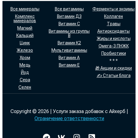
Все минералы
Все витамины
Ферменты и энзимы
Комплекс
Витамин Д3
Коллаген
минералов
Витамин С
Травы
Магний
Витамины из группы
Антиоксиданты
Кальций
В
Жиры и кислоты
Цинк
Витамин К2
Омега-3 ПНЖК
Железо
Мультивитамины
Пробиотики
Хром
Витамин А
* * *
Медь
Витамин Е
🎁 Акции и скидки
Йод
✍ Статьи блога
Сера
Селен
Copyright © 2026 | Услуги заказа добавок с Айхерб |
Ограничение ответственности