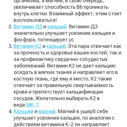
организма, а магний, в свою очередь,
увеличивает способность В6 проникать
внутрь клетки. Взаимный эффект, этим стоит
воспользоваться!
Витамин Д3
и
кальций
. Витамин Д3
значительно улучшает усвоение кальция и
фосфора, потенцирует ус
Витамин К2
и
кальций
. Эта пара отвечает как
за прочность и здоровье ваших костей, так и
за профилактику сердечно-сосудистых
заболеваний. Витамин К2 не дает кальцию
оседать в мягких тканях и направляет его в
костную ткань, где ему и место, К2 также
отвечает за правильную свертываемость
крови и препятствует кальцификации
сосудов. Желательно выбирать К2 в
виде
МК-7
.
Кальций
и
магний
. Магний в ущерб себе
улучшает усвоения кальция, по аналогии с
действием витамина К-2 он направляет