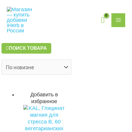
Перейти
Поиск
MAI
к
товаров
содержимому
ME
ПОИСК ТОВАРА
Добавить в
избранное