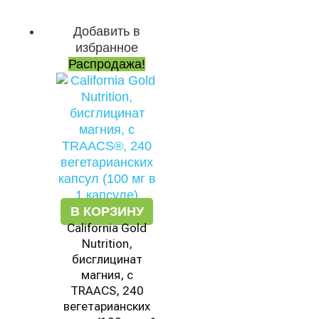
Добавить в
Первоначальная
Текущая
избранное
цена
цена:
Распродажа!
составляла
4451 ₽.
5101 ₽.
В КОРЗИНУ
California Gold
Nutrition,
бисглицинат
магния, с
TRAACS, 240
вегетарианских