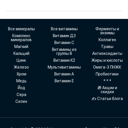
Все минералы
Все витамины
Ферменты и
энзимы
Комплекс
Витамин Д3
минералов
Коллаген
Витамин С
Магний
Травы
Витамины из
Кальций
группы В
Антиоксиданты
Цинк
Витамин К2
Жиры и кислоты
Железо
Мультивитамины
Омега-3 ПНЖК
Хром
Витамин А
Пробиотики
Медь
Витамин Е
* * *
Йод
🎁 Акции и
скидки
Сера
✍ Статьи блога
Селен