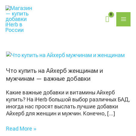
Перейти
Поиск
MAI
к
товаров
содержимому
ME
Что
купить
на
Что купить на Айхерб женщинам и
Айхерб
мужчинам — важные добавки
женщинам
и
Какие важные добавки и витамины Айхерб
мужчинам
купить? На iHerb большой выбор различных БАД,
—
иногда нас просят выслать лучшие добавки
важные
Айхерб для женщин и мужчин. Конечно, […]
добавки
Read More »